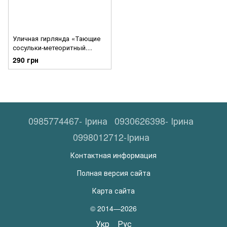
Уличная гирлянда «Тающие
сосульки-метеоритный
дождь» 20 см, 8 шт, цвета
290 грн
белый, желтый синий,
мульти
0985774467- Ірина
0930626398- Ірина
0998012712-Ірина
Контактная информация
Полная версия сайта
Карта сайта
© 2014—2026
Укр
Рус