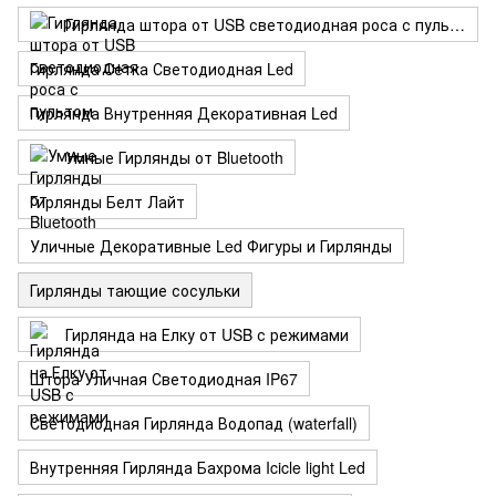
Гирлянда штора от USB светодиодная роса с пультом
Гирлянда Сетка Светодиодная Led
Гирлянда Внутренняя Декоративная Led
Умные Гирлянды от Bluetooth
Гирлянды Белт Лайт
Уличные Декоративные Led Фигуры и Гирлянды
Гирлянды тающие сосульки
Гирлянда на Елку от USB с режимами
Штора Уличная Светодиодная IP67
Светодиодная Гирлянда Водопад (waterfall)
Внутренняя Гирлянда Бахрома Icicle light Led