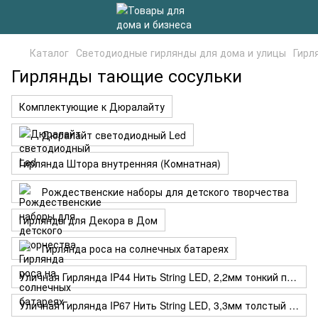
Каталог
Светодиодные гирлянды для дома и улицы
Гирл
Гирлянды тающие сосульки
Комплектующие к Дюралайту
Дюралайт светодиодный Led
Гирлянда Штора внутренняя (Комнатная)
Рождественские наборы для детского творчества
Гирлянды для Декора в Дом
Гирлянда роса на солнечных батареях
Уличная Гирлянда IP44 Нить String LED, 2,2мм тонкий провод
Уличная Гирлянда IP67 Нить String LED, 3,3мм толстый провод