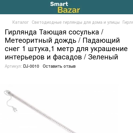
Каталог
Светодиодные гирлянды для дома и улицы
Гирл
Гирлянда Тающая сосулька /
Метеоритный дождь / Падающий
снег 1 штука,1 метр для украшение
интерьеров и фасадов / Зеленый
Артикул:
DJ-0010
Оставить отзыв