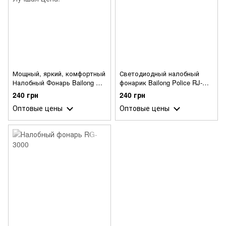
Мощный, яркий, комфортный
Светодиодный налобный
Налобный Фонарь Bailong RJ
фонарик Bailong​ Police RJ-
3000 Т6. Лучшая Цена!
3000
240 грн
240 грн
Оптовые цены
Оптовые цены