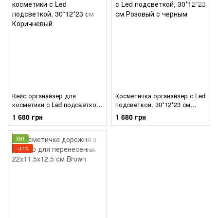
Кейс органайзер для
Косметичка органайзер с Led
косметики с Led подсветкой,
подсветкой, 30*12*23 см
30*12*23 см Коричневый
Розовый с черным
1 680 грн
1 680 грн
ХИТ
−47%