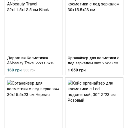
Дорожная Косметичка
Органайзер для косметики с
ANbeauty Travel 22х11.5х12.5
лед зеркалом 30х15.5х23 см
см Black
160 грн
1 650 грн
300 грн