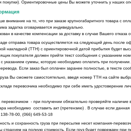
 покупки). Ориентировочные цены Вы можете уточнить у наших оп
ормация
ше внимание на то, что при заказе крупногабаритного товара с оп
умма задатка оговаривается индивидуально.
зован в качестве компенсации за доставку в случае Вашего отказа о
ладе отправка товара осуществляется на следующий день после о
ой накладной (ТТН) с ориентировочной датой прибытия будет выс
ящик покупателя должен прийти текст сообщения с указанием номе
е с указанием суммы, которую необходимо оплатить при получении. 
ревода. Если заказ был оплачен заранее полностью, в тексте соо
руза Вы сможете самостоятельно, введя номер ТТН на сайте выбр
складе перевозчика необходимо при себе иметь удостоверение личн
 перевозчиком - при получении обязательно проверяйте наличие все
ара необходимо составить акт (претензию) . В случае если данная
 138-78-00, (066) 649-53-18
ность и сохранность груза при пересылке несет компания-перевозч
ы страхуем на полную стоимость. Если груз будет поврежден при 