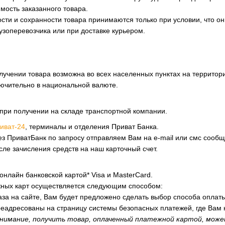
мость заказанного товара.
ости и сохранности товара принимаются только при условии, что 
узоперевозчика или при доставке курьером.
учении товара возможна во всех населенных пунктах на территор
ючительно в национальной валюте.
 при получении на складе транспортной компании.
риват-24
, терминалы и отделения Приват Банка.
ез ПриватБанк по запросу отправляем Вам на e-mail или смс сооб
сле зачисления средств на наш карточный счет.
онлайн банковской картой* Visa и MasterCard.
ных карт осуществляется следующим способом:
за на сайте, Вам будет предложено сделать выбор способа оплаты
реадресованы на страницу системы безопасных платежей, где Вам 
нимание, получить товар, оплаченный платежной картой, може