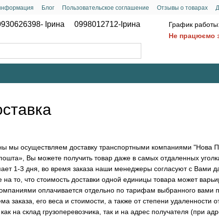
 информация
Блог
Пользовательское соглашение
Отзывы о товарах
Д
0930626398- Ірина
0998012712-Ірина
График работы
Не працюємо з
оставка
ны мы осуществляем доставку транспортными компаниями "Нова По
ошта», Вы можете получить товар даже в самых отдаленных уголк
ает 1-3 дня, во время заказа наши менеджеры согласуют с Вами да
 то, что стоимость доставки одной единицы товара может варьиров
омпаниями оплачивается отдельно по тарифам выбранного вами п
ма заказа, его веса и стоимости, а также от степени удаленности о
ак на склад грузоперевозчика, так и на адрес получателя (при а