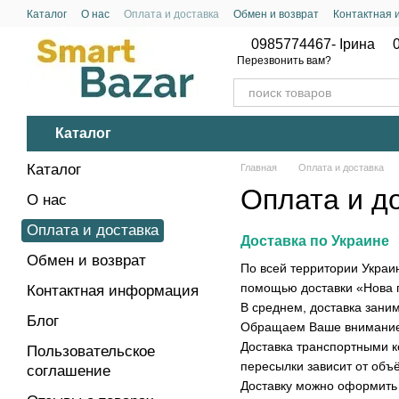
Перейти к основному контенту
Каталог
О нас
Оплата и доставка
Обмен и возврат
Контактная
Политика конфиденциальности
0985774467- Ірина
Перезвонить вам?
Каталог
Каталог
Главная
Оплата и доставка
Оплата и д
О нас
Оплата и доставка
Доставка по Украине
Обмен и возврат
По всей территории Украи
помощью доставки «Нова п
Контактная информация
В среднем, доставка заним
Блог
Обращаем Ваше внимание на
Доставка транспортными к
Пользовательское
пересылки зависит от объё
соглашение
Доставку можно оформить к