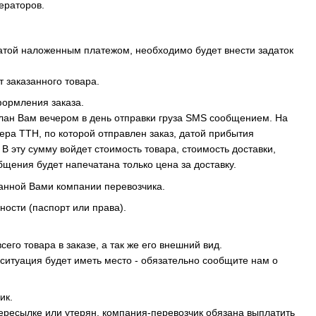
ераторов.
латой наложенным платежом, необходимо будет внести задаток
т заказанного товара.
формления заказа.
лан Вам вечером в день отправки груза SMS сообщением. На
ра ТТН, по которой отправлен заказ, датой прибытия
В эту сумму войдет стоимость товара, стоимость доставки,
бщения будет напечатана только цена за доставку.
анной Вами компании перевозчика.
ости (паспорт или права).
го товара в заказе, а так же его внешний вид.
 ситуация будет иметь место - обязательно сообщите нам о
ик.
пересылке или утерян, компания-перевозчик обязана выплатить