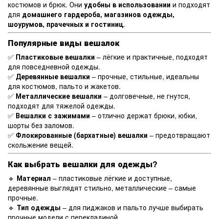
костюмов и брюк. Они
удобны в использовании
и подходят
для
домашнего гардероба, магазинов одежды,
шоурумов, прачечных и гостиниц
.
Популярные виды вешалок
✅
Пластиковые вешалки
– лёгкие и практичные, подходят
для повседневной одежды.
✅
Деревянные вешалки
– прочные, стильные, идеальны
для костюмов, пальто и жакетов.
✅
Металлические вешалки
– долговечные, не гнутся,
подходят для тяжелой одежды.
✅
Вешалки с зажимами
– отлично держат брюки, юбки,
шорты без заломов.
✅
Флокированные (бархатные) вешалки
– предотвращают
скольжение вещей.
Как выбрать вешалки для одежды?
🔹
Материал
– пластиковые лёгкие и доступные,
деревянные выглядят стильно, металлические – самые
прочные.
🔹
Тип одежды
– для пиджаков и пальто лучше выбирать
прочные модели с перекладиной.