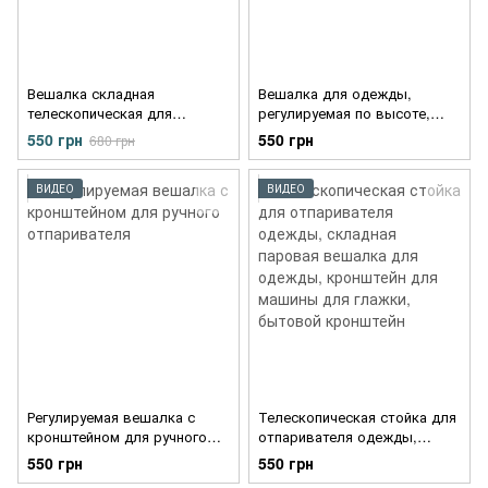
Вешалка складная
Вешалка для одежды,
телескопическая для
регулируемая по высоте,
одежды регулируемая
складная стоячая ручная
550 грн
550 грн
680 грн
вешалка для одежды,
отпариватель для одежды,
паровая вешалка
ВИДЕО
ВИДЕО
Регулируемая вешалка с
Телескопическая стойка для
кронштейном для ручного
отпаривателя одежды,
отпаривателя
складная паровая вешалка
550 грн
550 грн
для одежды, кронштейн для