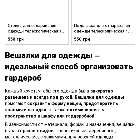
Стойка для отпаривания
Подставка для отпаривания
одежды телескопическая 160
одежды телескопическая 160
см Серая
см Серая / Подставка для
550 грн
550 грн
парового утюга
Вешалки для одежды –
идеальный способ организовать
гардероб
Каждый хочет, чтобы его одежда была
аккуратно
развешена и всегда под рукой
.
Вешалки для одежды
помогают
сохранить форму вещей, предотвратить
заломы и складки
, а также
оптимизировать
пространство в шкафу или гардеробной
.
В зависимости от материала, формы и назначения, вешалки
бывают
разных видов
– пластиковые, деревянные,
металлические, с зажимами, для верхней одежды,