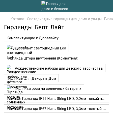
Каталог
Светодиодные гирлянды для дома и улицы
Гирл
Гирлянды Белт Лайт
Комплектующие к Дюралайту
Дюралайт светодиодный Led
Гирлянда Штора внутренняя (Комнатная)
Рождественские наборы для детского творчества
Гирлянды для Декора в Дом
Гирлянда роса на солнечных батареях
Уличная Гирлянда IP44 Нить String LED, 2,2мм тонкий провод
Уличная Гирлянда IP67 Нить String LED, 3,3мм толстый провод