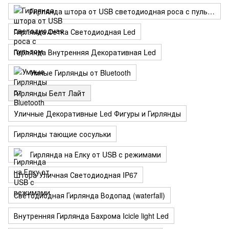
Гирлянда штора от USB светодиодная роса с пультом
Гирлянда Сетка Светодиодная Led
Гирлянда Внутренняя Декоративная Led
Умные Гирлянды от Bluetooth
Гирлянды Белт Лайт
Уличные Декоративные Led Фигуры и Гирлянды
Гирлянды тающие сосульки
Гирлянда на Елку от USB с режимами
Штора Уличная Светодиодная IP67
Светодиодная Гирлянда Водопад (waterfall)
Внутренняя Гирлянда Бахрома Icicle light Led