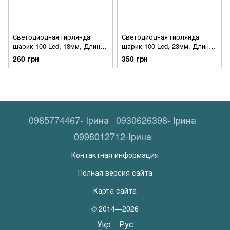
Светодиодная гирлянда
Светодиодная гирлянда
шарик 100 Led, 18мм, Длина -
шарик 100 Led, 23мм, Длина -
10м / Мультик
10м
260 грн
350 грн
0985774467- Ірина
0930626398- Ірина
0998012712-Ірина
Контактная информация
Полная версия сайта
Карта сайта
© 2014—2026
Укр
Рус