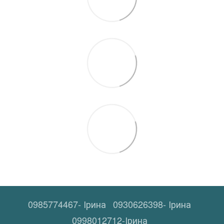
0985774467- Ірина
0930626398- Ірина
0998012712-Ірина