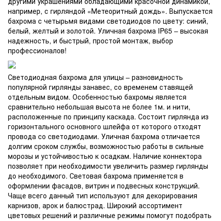
другими украшениями обладающими красочной динамикой,
например, с гирляндой «Метеоритный дождь». Выпускается
бахрома с четырьмя видами светодиодов по цвету: синий,
белый, желтый и золотой. Уличная бахрома IP65 – высокая
надежность, и быстрый, простой монтаж, выбор
профессионалов!
Светодиодная бахрома для улицы – разновидность
популярной гирлянды занавес, со временем ставящей
отдельным видом. Особенностью бахромы является
сравнительно небольшая высота не более 1м. и нити,
расположенные по принципу каскада. Состоит гирлянда из
горизонтального основного шлейфа от которого отходят
провода со светодиодами. Уличная бахрома отличается
долгим сроком службы, возможностью работы в сильные
морозы и устойчивостью к осадкам. Наличие коннектора
позволяет при необходимости увеличить размер гирлянды
до необходимого. Световая бахрома применяется в
оформлении фасадов, витрин и подвесных конструкций.
Чаще всего данный тип используют для декорирования
карнизов, арок и балюстрад. Широкий ассортимент
цветовых решений и различные режимы помогут подобрать