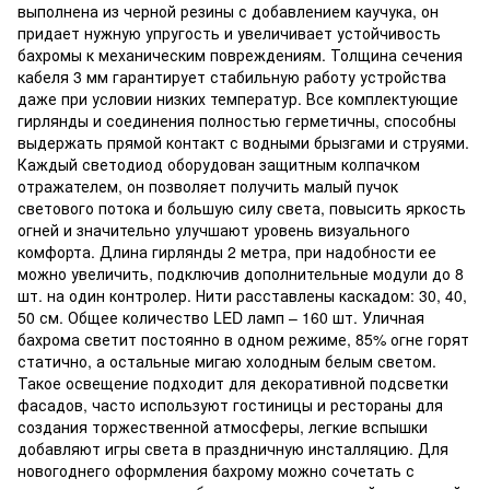
выполнена из черной резины с добавлением каучука, он
придает нужную упругость и увеличивает устойчивость
бахромы к механическим повреждениям. Толщина сечения
кабеля 3 мм гарантирует стабильную работу устройства
даже при условии низких температур. Все комплектующие
гирлянды и соединения полностью герметичны, способны
выдержать прямой контакт с водными брызгами и струями.
Каждый светодиод оборудован защитным колпачком
отражателем, он позволяет получить малый пучок
светового потока и большую силу света, повысить яркость
огней и значительно улучшают уровень визуального
комфорта. Длина гирлянды 2 метра, при надобности ее
можно увеличить, подключив дополнительные модули до 8
шт. на один контролер. Нити расставлены каскадом: 30, 40,
50 см. Общее количество LED ламп – 160 шт. Уличная
бахрома светит постоянно в одном режиме, 85% огне горят
статично, а остальные мигаю холодным белым светом.
Такое освещение подходит для декоративной подсветки
фасадов, часто используют гостиницы и рестораны для
создания торжественной атмосферы, легкие вспышки
добавляют игры света в праздничную инсталляцию. Для
новогоднего оформления бахрому можно сочетать с