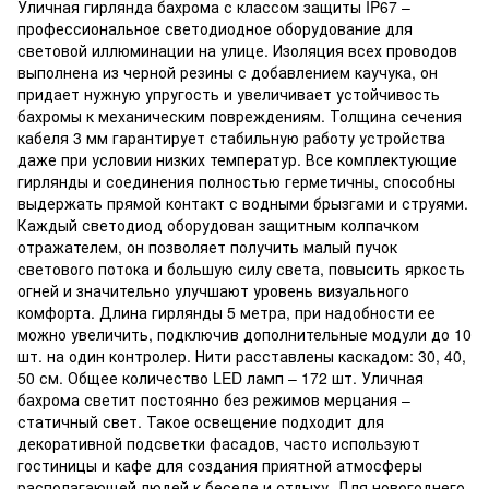
Уличная гирлянда бахрома с классом защиты IP67 –
профессиональное светодиодное оборудование для
световой иллюминации на улице. Изоляция всех проводов
выполнена из черной резины с добавлением каучука, он
придает нужную упругость и увеличивает устойчивость
бахромы к механическим повреждениям. Толщина сечения
кабеля 3 мм гарантирует стабильную работу устройства
даже при условии низких температур. Все комплектующие
гирлянды и соединения полностью герметичны, способны
выдержать прямой контакт с водными брызгами и струями.
Каждый светодиод оборудован защитным колпачком
отражателем, он позволяет получить малый пучок
светового потока и большую силу света, повысить яркость
огней и значительно улучшают уровень визуального
комфорта. Длина гирлянды 5 метра, при надобности ее
можно увеличить, подключив дополнительные модули до 10
шт. на один контролер. Нити расставлены каскадом: 30, 40,
50 см. Общее количество LED ламп – 172 шт. Уличная
бахрома светит постоянно без режимов мерцания –
статичный свет. Такое освещение подходит для
декоративной подсветки фасадов, часто используют
гостиницы и кафе для создания приятной атмосферы
располагающей людей к беседе и отдыху. Для новогоднего