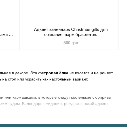
Адвент календарь Christmas gifts для
нами на
создания шарм браслетов.
500 грн
льная в декоре. Эта
фетровая ёлка
не колется и не роняет
ь на стол или украсить как настольный вариант.
ми или кармашками, в которые кладут маленькие сюрпризы
ьким чудом. Календарь ожидания, рождественский адвент