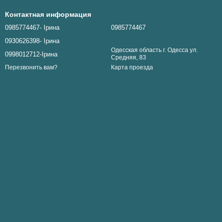
 подвески — создают настроение и завершают декор.
о.
Контактная информация
0985774467- Ірина
0985774467
0930626398- Ірина
Одесская область г. Одесса ул.
0998012712-Ірина
Средняя, 83
Карта проезда
Перезвонить вам?
ь каждый год.
атике.
диция.
.