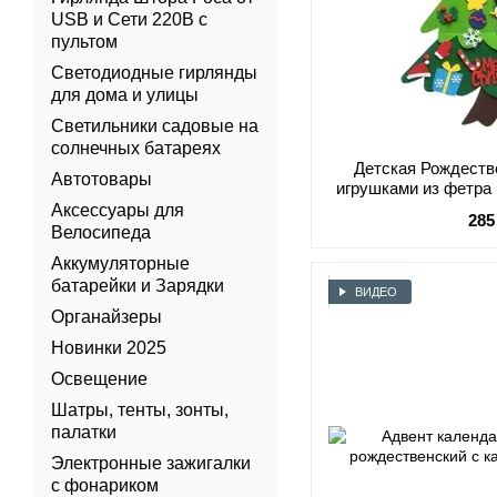
USB и Сети 220В с
пультом
Светодиодные гирлянды
для дома и улицы
Светильники садовые на
солнечных батареях
Детская Рождеств
Автотовары
игрушками из фетра 
Free / Фетрова
Аксессуары для
285
Велосипеда
Аккумуляторные
батарейки и Зарядки
ВИДЕО
Органайзеры
Новинки 2025
Освещение
Шатры, тенты, зонты,
палатки
Электронные зажигалки
с фонариком