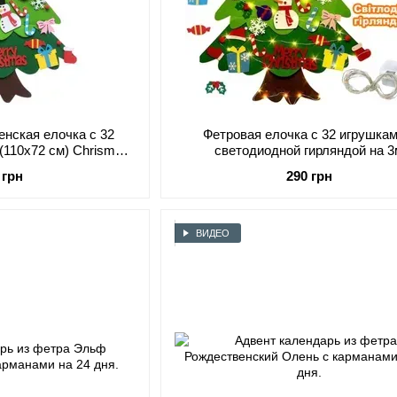
енская елочка с 32
Фетровая елочка с 32 игрушкам
(110х72 см) Chrismas
светодиодной гирляндой на 3
я елка на стену
 грн
290 грн
ВИДЕО