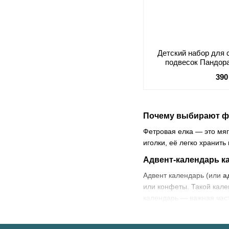
Детский набор для 
подвесок Пандора
пред
390
Почему выбирают
ф
Фетровая елка — это мяг
иголки, её легко хранить
Адвент‑календарь к
Адвент календарь (или
а
или конфеты. Такой кале
календарь — важная час
Игрушки на ёлку: во