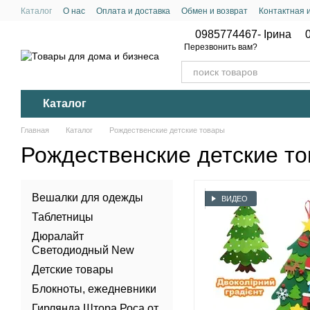
Перейти к основному контенту
Каталог
О нас
Оплата и доставка
Обмен и возврат
Контактная
Политика конфиденциальности
0985774467- Ірина
Перезвонить вам?
Каталог
Главная
Каталог
Рождественские детские товары
Рождественские детские т
Вешалки для одежды
ВИДЕО
Таблетницы
Дюралайт
Светодиодный New
Детские товары
Блокноты, ежедневники
Гирлянда Штора Роса от