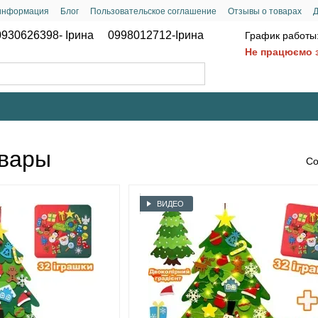
 информация
Блог
Пользовательское соглашение
Отзывы о товарах
Д
0930626398- Ірина
0998012712-Ірина
График работы
Не працюємо з
овары
Со
ВИДЕО