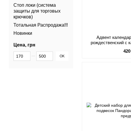
Стоп локи (система
защиты для торговых
крючков)
Тотальная Распродажа!!!
Новинки
Адвент календа
рождественский с к
Цена, грн
420
От Цена, грн
До Цена, грн
OK