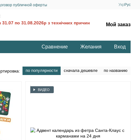
Укр
Рус
оговор публичной оферты
:
 31.07 по 31.08.2026р з технічних причин
Мой заказ
Сравнение
Желания
Вход
по популярности
сначала дешевле
по названию
ртировка:
ВИДЕО