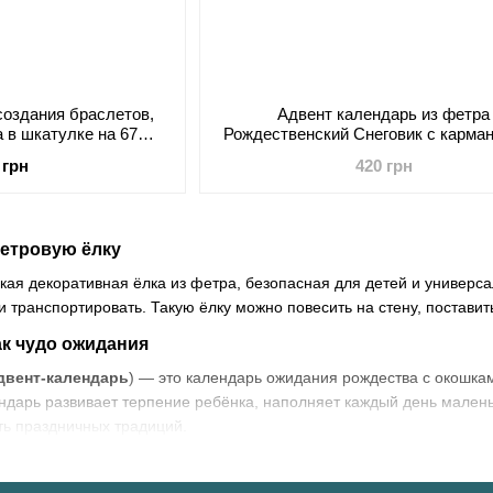
создания браслетов,
Адвент календарь из фетра
 в шкатулке на 67
Рождественский Снеговик с карма
метов
24 дня.
 грн
420 грн
етровую ёлку
кая декоративная ёлка из фетра, безопасная для детей и универса
 и транспортировать. Такую ёлку можно повесить на стену, поставит
ак чудо ожидания
двент‑календарь
) — это календарь ожидания рождества с окошка
ндарь развивает терпение ребёнка, наполняет каждый день мален
ть праздничных традиций.
лшебство в деталях