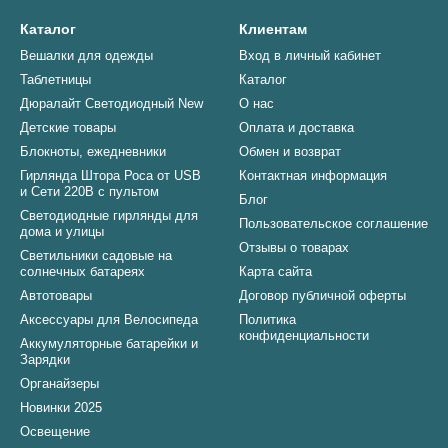
ки на ёлку
— шарики, фигурки, мягкие игрушки, фетр, деревянные
шения с классическими шарами: они добавят текстуру, цвет и тепл
Каталог
Клиентам
Вешалки для одежды
Вход в личный кабинет
рождественских детских товаров
Таблетницы
Каталог
Дюралайт Светодиодный New
О нас
етей
— фетр мягкий, не колется, лишён острых элементов.
Детские товары
Оплата и доставка
компактность
— фетровую елку удобно хранить и демонстрироват
Блокноты, ежедневники
Обмен и возврат
ность
— адвент‑календарь дарит ожидание и заботу.
Гирлянда Штора Роса от USB
Контактная информация
и Сети 220В с пультом
Блог
— игрушки на елку можно подобрать по стилю, цветовой гамме, тем
Светодиодные гирлянды для
Пользовательское соглашение
апомнят
— такие вещи передаются из года в год как семейная тра
дома и улицы
Отзывы о товарах
Светильники садовые на
солнечных батареях
Карта сайта
 идеальный комплект
Автотовары
Договор публичной оферты
 елку
нужного размера (настольную, настенную, напольную).
Аксессуары для Велосипеда
Политика
конфиденциальности
Аккумуляторные батарейки и
‑календарь
, который соответствует возрасту ребёнка и стилю дома
Зарядки
на ёлку
— фетровые, деревянные, текстильные акценты.
Органайзеры
 пастель, классика, скандинавский стиль или яркие элементы.
Новинки 2025
Освещение
ранее с упаковкой и инструкциями.