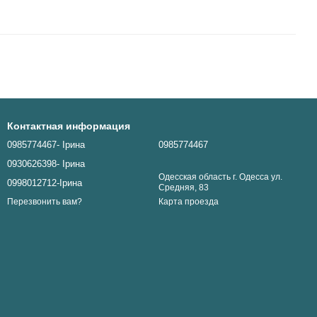
Контактная информация
0985774467- Ірина
0985774467
0930626398- Ірина
Одесская область г. Одесса ул.
0998012712-Ірина
Средняя, 83
Карта проезда
Перезвонить вам?