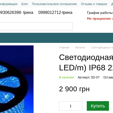
 информация
Блог
Пользовательское соглашение
Отзывы о товарах
Д
0930626398- Ірина
0998012712-Ірина
График работы
Не працюємо з
Главная
Каталог
Светодиодные г
Светодиодная
LED/m) IP68 
В наличии
Артикул: SD-07
Остав
2 900 грн
Купить