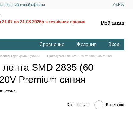
Укр
Рус
оговор публичной оферты
:
 31.07 по 31.08.2026р з технічних причин
Мой заказ
Сравнение
Желания
Вход
ирлянды для дома и улицы
Прямоугольная SMD Лента 5050, 3528 Led
 лента SMD 2835 (60
220V Premium синяя
ить отзыв
К сравнению
В желания