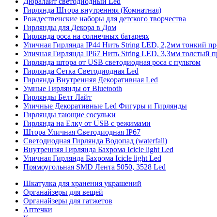
Дюралайт светодиодный Led
Гирлянда Штора внутренняя (Комнатная)
Рождественские наборы для детского творчества
Гирлянды для Декора в Дом
Гирлянда роса на солнечных батареях
Уличная Гирлянда IP44 Нить String LED, 2,2мм тонкий п
Уличная Гирлянда IP67 Нить String LED, 3,3мм толстый 
Гирлянда штора от USB светодиодная роса с пультом
Гирлянда Сетка Светодиодная Led
Гирлянда Внутренняя Декоративная Led
Умные Гирлянды от Bluetooth
Гирлянды Белт Лайт
Уличные Декоративные Led Фигуры и Гирлянды
Гирлянды тающие сосульки
Гирлянда на Елку от USB с режимами
Штора Уличная Светодиодная IP67
Светодиодная Гирлянда Водопад (waterfall)
Внутренняя Гирлянда Бахрома Icicle light Led
Уличная Гирлянда Бахрома Icicle light Led
Прямоугольная SMD Лента 5050, 3528 Led
Шкатулка для хранения украшений
Органайзеры для вещей
Органайзеры для гатжетов
Аптечки