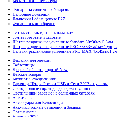
Косметички и несессеры
Фонари на солнечных батареях
Налобные фонарики
Лампочки Led на цоколе Е27
Фонарики мини брелки
Тенты, стенки, крыши к палаткам
Зонты торговые и садовые
Шатры раздвижные усиленные Standard 30х30мм/0,8мм
Шатры раздвижные усиленные PRO 33х33мм/1мм Турци
Палатки раздвижные усиленные PRO MAX 45х45мм/1,2
Вешалки для одежды
Таблетницы
Дюралайт Светодиодный New
Детские товары
Блокноты, ежедневники
Гирлянда Штора Роса от USB и Сети 220В с пультом
Светодиодные гирлянды для дома и улицы
Светильники садовые на солнечных батареях
Автотовары
Аксессуары для Велосипеда
Аккумуляторные батарейки и Зарядки
Органайзеры
Новинки 2025