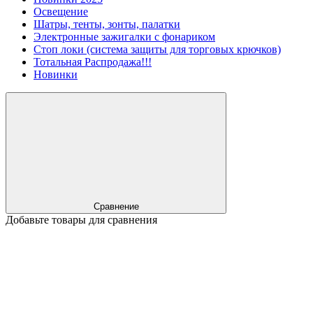
Освещение
Шатры, тенты, зонты, палатки
Электронные зажигалки с фонариком
Стоп локи (система защиты для торговых крючков)
Тотальная Распродажа!!!
Новинки
Сравнение
Добавьте товары для сравнения