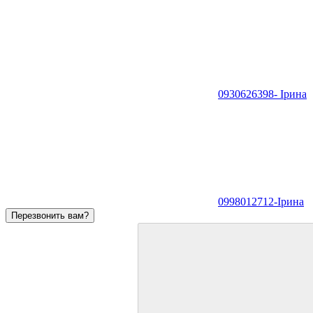
0930626398- Ірина
0998012712-Ірина
Перезвонить вам?