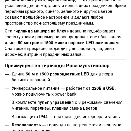
украшение для дома, улицы и новогодних праздников. Яркие
переливы красного, синего, зелёного и других цветов
создают волшебное настроение и делают любое
пространство по-настоящему праздничным.
Эта
гирлянда мишура на ёлку
идеально подчёркивает
красоту хвои и равномерно распределяет свет благодаря
длине
50 метров
и
1500 миниатюрным LED-лампочкам
.
Она также прекрасно подходит для фасадов, садовых
дорожек, витрин и праздничных залов.
Преимущества гирлянды Роса мультиколор
Длина
50 м
и
1500 разноцветных LED
для декора
больших площадей.
Универсальное питание — работает от
220В и USB
,
можно подключить к power bank.
В комплекте
пульт управления
с 8 режимами свечения:
мигание, переливы, плавная смена цветов.
Влагозащита
IP44
— подходит для интерьера и улицы.
Безопасность
— гирлянда не нагревается и экономно
расходует энергию.