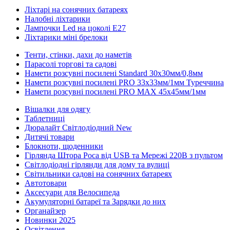
Ліхтарі на сонячних батареях
Налобні ліхтарики
Лампочки Led на цоколі Е27
Ліхтарики міні брелоки
Тенти, стінки, дахи до наметів
Парасолі торгові та садові
Намети розсувні посилені Standard 30х30мм/0,8мм
Намети розсувні посилені PRO 33х33мм/1мм Туреччина
Намети розсувні посилені PRO MAX 45х45мм/1мм
Вішалки для одягу
Таблетниці
Дюралайт Світлодіодний New
Дитячі товари
Блокноти, щоденники
Гірлянда Штора Роса від USB та Мережі 220В з пультом
Світлодіодні гірлянди для дому та вулиці
Світильники садові на сонячних батареях
Автотовари
Аксесуари для Велосипеда
Акумуляторні батареї та Зарядки до них
Органайзер
Новинки 2025
Освітлення