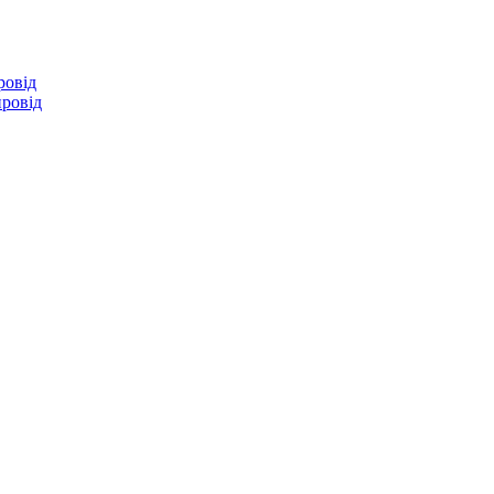
ровід
провід