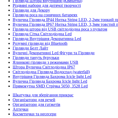
Гірлянда Штора внутрішня (Кімнатна)
Різдвяні набори для дитячої творчості
Гірлянди для Декору
Гірлянда роса на сонячних батареях
Вулична Гірлянда IP44 Нитка String LED, 2,2мм тонкий п
Вулична Гірлянда IP67 Нитка String LED, 3,3мм товстий 
Гірлянда штора від USB світлодіодна роса з пультом
Гірлянда Сітка Світлодіодна Led
Гірлянда Внутрішня Декоративна Led
Розумні гірлянди від Bluetooth
Гірлянди Белт Лайт
Вуличні Декоративні Led Фігури та Гірлянди
Гірлянди тануть бурульки
Ялинкові гірлянди з режимами USB
Штора Вулична Світлодіодна IP67
Світлодіодна Гірлянда Водоспад (waterfall)
Внутрішня Гірлянда Бахрома Icicle light Led
Вулична Гірлянда Бахрома Icicle light Led
Прямокутна SMD Стрічка 5050, 3528 Led
Шкатулка для зберігання прикрас
Організатори для речей
Організатори для гатжетів
Аптечки
Косметички та несесери