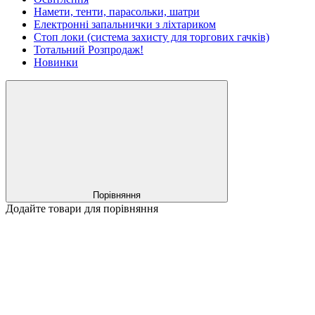
Намети, тенти, парасольки, шатри
Електронні запальнички з ліхтариком
Стоп локи (система захисту для торгових гачків)
Тотальний Розпродаж!
Новинки
Порівняння
Додайте товари для порівняння