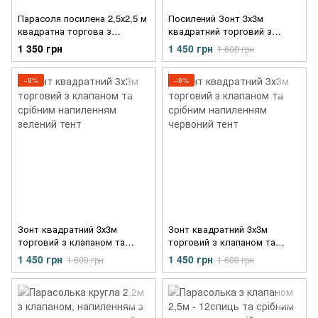
Парасоля посилена 2,5х2,5 м
Посилений Зонт 3х3м
квадратна торгова з
квадратний торговий з
клапаном і срібним
клапаном та срібним
1 350 грн
1 450 грн
1 600 грн
напиленням червоний тент
напиленням синій тент
−9%
−9%
Зонт квадратний 3х3м
Зонт квадратний 3х3м
торговий з клапаном та
торговий з клапаном та
срібним напиленням зелений
срібним напиленням
1 450 грн
1 450 грн
1 600 грн
1 600 грн
тент
червоний тент