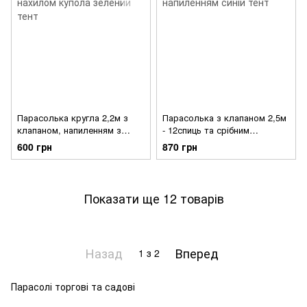
Парасолька кругла 2,2м з
Парасолька з клапаном 2,5м
клапаном, напиленням з
- 12спиць та срібним
нахилом купола зелений тент
напиленням синій тент
600 грн
870 грн
Показати ще 12 товарів
Назад
Вперед
1
з 2
Парасолі торгові та садові