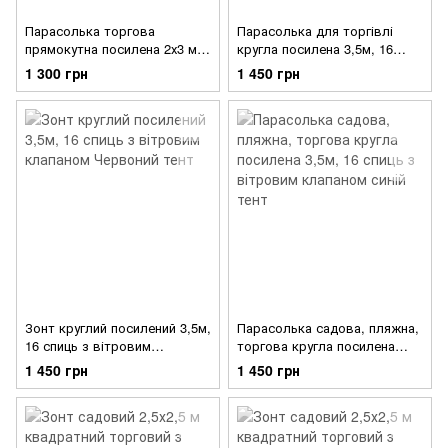
Парасолька торгова
Парасолька для торгівлі
прямокутна посилена 2х3 м.
кругла посилена 3,5м, 16
з вітровим клапаном
спиць з вітровим клапаном
1 300 грн
1 450 грн
зелений тент
зелений тент
Зонт круглий посилений 3,5м,
Парасолька садова, пляжна,
16 спиць з вітровим
торгова кругла посилена
клапаном Червоний тент
3,5м, 16 спиць з вітровим
1 450 грн
1 450 грн
клапаном синій тент