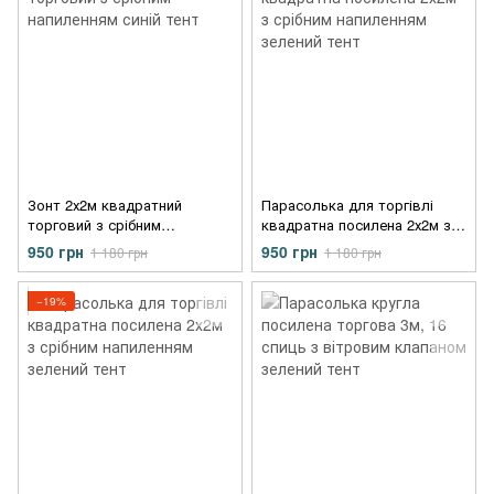
Зонт 2х2м квадратний
Парасолька для торгівлі
торговий з срібним
квадратна посилена 2х2м з
напиленням синій тент
срібним напиленням зелений
950 грн
950 грн
1 180 грн
1 180 грн
тент
−19%