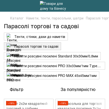
Каталог
Намети, тенти, парасольки, шатри
Парасолі торг
Парасолі торгові та садові
Тенти, стінки, дахи до наметів
Парасолі торгові та садові
Намети розсувні посилені Standard 30х30мм/0,8мм
Намети розсувні посилені PRO 33х33мм/1мм Туреччина
Намети розсувні посилені PRO MAX 45х45мм/1мм
Фільтр
За популярністю
−19%
−19%