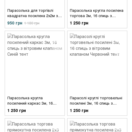
Парасолька для торгівлі
Парасолька кругла посилена
квадратна посилена 2х2м з
торгова 3м, 16 спиць з
срібним напиленням зелений
вітровим клапаном зелений
950 грн
1 250 грн
1 180 грн
тент
тент
Парасолька кругла
Парасолі круглі торговельні
посилений каркас 3м, 16
посилені 3м, 16 спиць з
спиць з вітровим клапаном
вітровим клапаном
1 250 грн
1 250 грн
Синій тент
Червоний тент