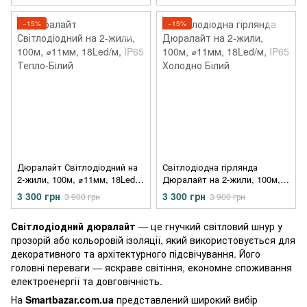
−15%
−15%
Дюралайт Світлодіодний на
Світлодіодна гірлянда
2-жили, 100м, ⌀11мм, 18Led/
Дюралайт на 2-жили, 100м,
м, IP65 Тепло-Білий
⌀11мм, 18Led/м, IP65
3 300 грн
3 300 грн
3 900 грн
3 900 грн
Холодно Білий
Світлодіодний дюралайт
— це гнучкий світловий шнур у
прозорій або кольоровій ізоляції, який використовується для
декоративного та архітектурного підсвічування. Його
головні переваги — яскраве світіння, економне споживання
електроенергії та довговічність.
На
Smartbazar.com.ua
представлений широкий вибір