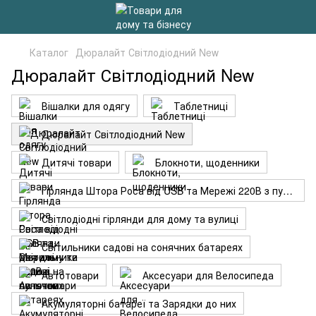
Каталог
Дюралайт Світлодіодний New
Дюралайт Світлодіодний New
Вішалки для одягу
Таблетниці
Дюралайт Світлодіодний New
Дитячі товари
Блокноти, щоденники
Гірлянда Штора Роса від USB та Мережі 220В з пультом
Світлодіодні гірлянди для дому та вулиці
Світильники садові на сонячних батареях
Автотовари
Аксесуари для Велосипеда
Акумуляторні батареї та Зарядки до них