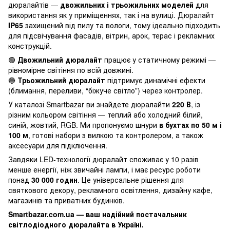
дюралайтів —
двожильних і трьожильних моделей
для
використання як у приміщеннях, так і на вулиці. Дюралайт
IP65
захищений від пилу та вологи, тому ідеально підходить
для підсвічування фасадів, вітрин, арок, терас і рекламних
конструкцій.
🟢
Двожильний дюралайт
працює у статичному режимі —
рівномірне світіння по всій довжині.
🔵
Трьожильний дюралайт
підтримує динамічні ефекти
(блимання, переливи, “біжуче світло”) через контролер.
У каталозі Smartbazar ви знайдете дюралайти
220 В
, із
різним кольором світіння — теплий або холодний білий,
синій, жовтий, RGB. Ми пропонуємо шнури
в бухтах по 50 м і
100 м
, готові набори з вилкою та контролером, а також
аксесуари для підключення.
Завдяки LED-технології дюралайт споживає у 10 разів
менше енергії, ніж звичайні лампи, і має ресурс роботи
понад
30 000 годин
. Це універсальне рішення для
святкового декору, рекламного освітлення, дизайну кафе,
магазинів та приватних будинків.
Smartbazar.com.ua — ваш надійний постачальник
світлодіодного дюралайта в Україні.