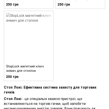
(Stoplock)
антикрадіжний
250 грн
250 грн
StopLock магнітний ключ
знімач для стоплок
250 грн
Стоп Локі: Ефективна система захисту для торгових
гачків
Стоп Локі
- це спеціальні захисні пристрої, що
встановлюються на торгові гачки, щоб запобігти
несанкціонованому зняттю товарів. Вони працюють за