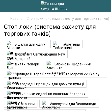
Каталог
Стоп локи (система захисту для торгових гачків)
Стоп локи (система захисту для
торгових гачків)
Вішалки для одягу
Таблетниці
Дюралайт Світлодіодний New
Дитячі товари
Блокноти, щоденники
Гірлянда Штора Роса від USB та Мережі 220В з пультом
Світлодіодні гірлянди для дому та вулиці
Світильники садові на сонячних батареях
Автотовари
Аксесуари для Велосипеда