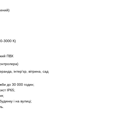
щений)
00-3000 К)
чкий ПВХ
контролера)
ранда, інтер'єр, вітрина, сад
жби до 30 000 годин;
ист IP65;
ня;
удинку і на вулиці;
ль.