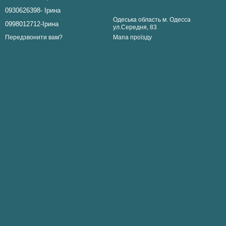
0930626398- Ірина
Одеська область м. Одесса
0998012712-Ірина
ул.Середня, 83
Мапа проїзду
Передзвонити вам?