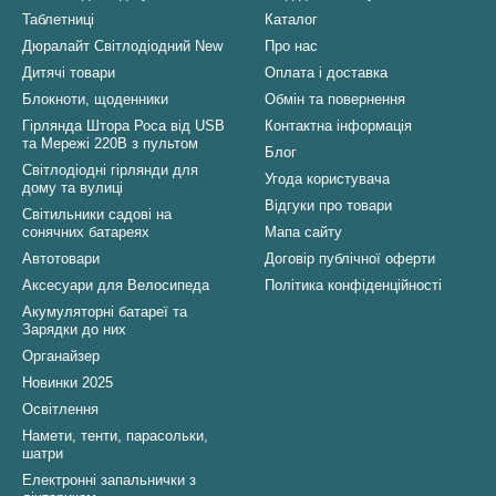
Таблетниці
Каталог
Дюралайт Світлодіодний New
Про нас
Дитячі товари
Оплата і доставка
Блокноти, щоденники
Обмін та повернення
Гірлянда Штора Роса від USB
Контактна інформація
та Мережі 220В з пультом
Блог
Світлодіодні гірлянди для
Угода користувача
дому та вулиці
Відгуки про товари
Світильники садові на
сонячних батареях
Мапа сайту
Автотовари
Договір публічної оферти
Аксесуари для Велосипеда
Політика конфіденційності
Акумуляторні батареї та
Зарядки до них
Органайзер
Новинки 2025
Освітлення
Намети, тенти, парасольки,
шатри
Електронні запальнички з