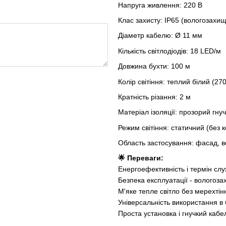
Напруга живлення: 220 В
Клас захисту: IP65 (вологозахи
Діаметр кабелю: Ø 11 мм
Кількість світлодіодів: 18 LED/м
Довжина бухти: 100 м
Колір світіння: теплий білий (27
Кратність різання: 2 м
Матеріал ізоляції: прозорий гну
Режим світіння: статичний (без 
Область застосування: фасад, ве
🌟 Переваги:
Енергоефективність і термін слу
Безпека експлуатації - вологозах
М'яке тепле світло без мерехтін
Універсальність використання в б
Проста установка і гнучкий кабе