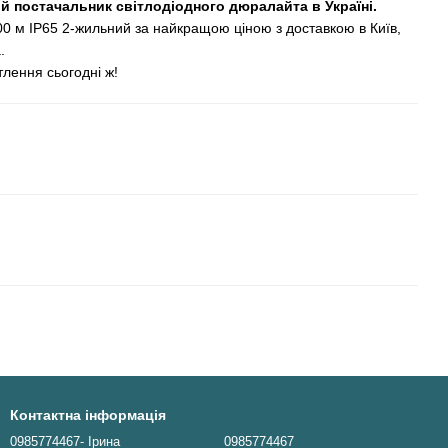
ий постачальник світлодіодного дюралайта в Україні.
00 м IP65 2-жильний за найкращою ціною з доставкою в Київ,
.
тлення сьогодні ж!
Контактна інформація
0985774467- Ірина
0985774467