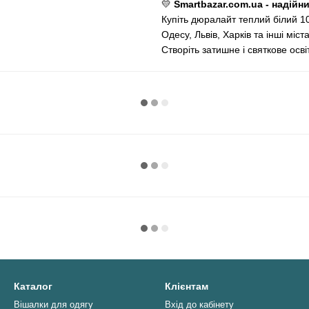
💛
Smartbazar.com.ua - надійн
Купіть дюралайт теплий білий 1
Одесу, Львів, Харків та інші міста
Створіть затишне і святкове осві
Каталог
Клієнтам
Вішалки для одягу
Вхід до кабінету