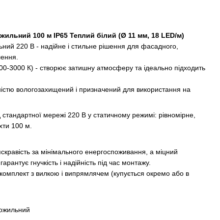
жильний 100 м IP65 Теплий білий (Ø 11 мм, 18 LED/м)
ний 220 В - надійне і стильне рішення для фасадного,
лення.
2700-3000 К) - створює затишну атмосферу та ідеально підходить
ністю вологозахищений і призначений для використання на
стандартної мережі 220 В у статичному режимі: рівномірне,
ухти 100 м.
яскравість за мінімального енергоспоживання, а міцний
рантує гнучкість і надійність під час монтажу.
комплект з вилкою і випрямлячем (купується окремо або в
вожильний