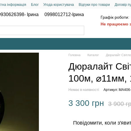
ктна інформація
Блог
Угода користувача
Відгуки про товари
Договір п
0930626398- Ірина
0998012712-Ірина
Графік роботи:
Не працюємо з 
Головна
Каталог
Дюралайт Світло
Дюралайт Світ
100м, ⌀11мм, 
Немає в наявності
Артикул: MA406
3 300 грн
3 900 г
Повідомити, коли з'яви