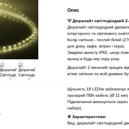
Опис
💡 Дюралайт світлодіодний 2-
Дюралайт світлодіодний двожиль
інтер'єрного та святкового освіт
Колір світіння - теплий білий (
для дому, кафе, вітрин і терас.
Завдяки захисту IP65, шнур пов
вулиці в будь-яку пору року.
Дюралайт 2-жильний працює від 
м'яке світіння по всій довжині б
Щільність 18 LED/м забезпечує 
прозорий ПВХ-кабель (Ø 11 мм) га
Підключення виконується через 
наборі).
ю
⚙️ Характеристики:
Вид: дюралайт світлодіодний д