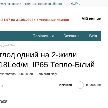
Укр
Рус
ублічної оферти
Політика конфіденційності
Мій кошик
31.07 по 31.08.2026р з технічних причин
Порівняння
Бажання
Вхід
діодний New
лодіодний на 2-жили,
18Led/м, IP65 Тепло-Білий
-WarmWhite/100m/18Led
Написати відгук
рн
Порівняти
В бажання
ться