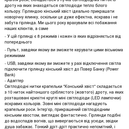
дроту на яких знаходяться світлодіоди тепло білого
кольору. Гірляндою кінський хвіст ідеально прикрашати
новорічну ялинку, оскільки це дуже ефектна, яскрава і не
забута гірлянда. Ми цього року врахували всі побажання
наших клієнтів, а саме
- У цій гірлянді є 8 режимів і кожен із яких відрізняється від
попереднього
- Пульт, завдяки якому ви зможете керувати цими вісьмома
режимами
- USB, завдяки якому ви зможете у разі відключення світла
підключити гірлянду кінський хвіст до Повер Банку (Power
Bank)
- Адаптер
Світлодіодні нитки крапельки "Конський хвіст" складається
з 10 ниток найтоншого сріблястого (жовтого) дроту, на яких
розташовані крихітні круглі міні світлодіоди (LED лампочки)
яскравих кольорів. Зовні міні світлодіоди нагадують
крапельки роси. Інтер'єр, прикрашений світлодіодним
кінським хвостом, виглядає фантастично. Гірлянди подібні
до водоспадів вогнів, що вивергаються від усюди, звідки
душа забажає. Тонкий дріт-дріт практично непомітний, і