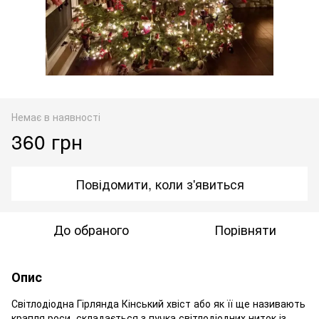
Немає в наявності
360 грн
Повідомити, коли з'явиться
До обраного
Порівняти
Опис
Світлодіодна Гірлянда Кінський хвіст або як її ще називають
крапля роси, складається з пучка світлодіодних ниток із