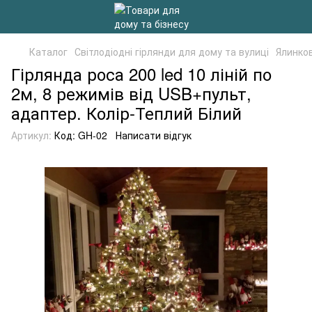
Каталог
Світлодіодні гірлянди для дому та вулиці
Ялинко
Гірлянда роса 200 led 10 ліній по
2м, 8 режимів від USB+пульт,
адаптер. Колір-Теплий Білий
Артикул:
Код: GH-02
Написати відгук