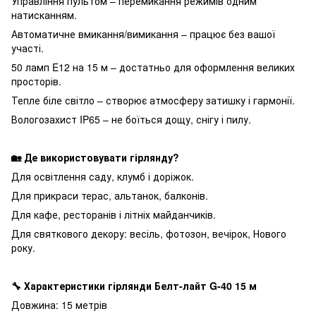
Управління пультом – перемикання режимів одним
натисканням.
Автоматичне вмикання/вимикання – працює без вашої
участі.
50 ламп E12 на 15 м – достатньо для оформлення великих
просторів.
Тепле біле світло – створює атмосферу затишку і гармонії.
Вологозахист IP65 – не боїться дощу, снігу і пилу.
🏡 Де використовувати гірлянду?
Для освітлення саду, клумб і доріжок.
Для прикраси терас, альтанок, балконів.
Для кафе, ресторанів і літніх майданчиків.
Для святкового декору: весіль, фотозон, вечірок, Нового
року.
🔧 Характеристики гірлянди Белт-лайт G-40 15 м
Довжина: 15 метрів