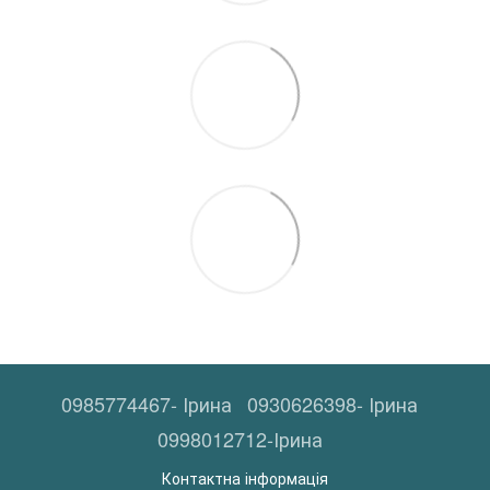
0985774467- Ірина
0930626398- Ірина
0998012712-Ірина
Контактна інформація