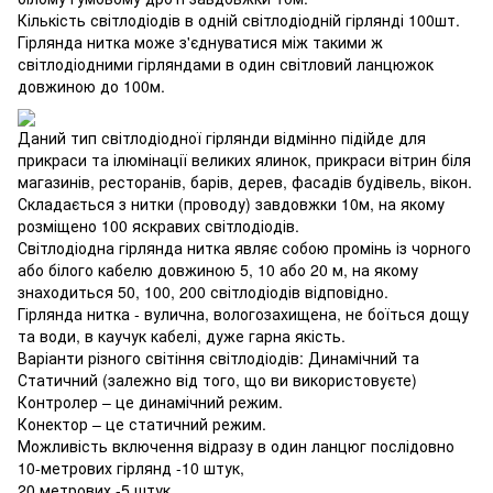
Кількість світлодіодів в одній світлодіодній гірлянді 100шт.
Гірлянда нитка може з'єднуватися між такими ж
світлодіодними гірляндами в один світловий ланцюжок
довжиною до 100м.
Даний тип світлодіодної гірлянди відмінно підійде для
прикраси та ілюмінації великих ялинок, прикраси вітрин біля
магазинів, ресторанів, барів, дерев, фасадів будівель, вікон.
Складається з нитки (проводу) завдовжки 10м, на якому
розміщено 100 яскравих світлодіодів.
Світлодіодна гірлянда нитка являє собою промінь із чорного
або білого кабелю довжиною 5, 10 або 20 м, на якому
знаходиться 50, 100, 200 світлодіодів відповідно.
Гірлянда нитка - вулична, вологозахищена, не боїться дощу
та води, в каучук кабелі, дуже гарна якість.
Варіанти різного світіння світлодіодів: Динамічний та
Статичний (залежно від того, що ви використовуєте)
Контролер – це динамічний режим.
Конектор – це статичний режим.
Можливість включення відразу в один ланцюг послідовно
10-метрових гірлянд -10 штук,
20 метрових -5 штук