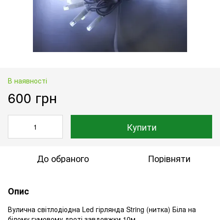
В наявності
600 грн
Купити
До обраного
Порівняти
Опис
Вулична світлодіодна Led гірлянда String (нитка) Біла на
білому гумовому дроті завдовжки 10м.