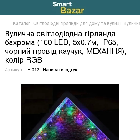
Каталог
Світлодіодні гірлянди для дому та вулиці
Вулична
Вулична світлодіодна гірлянда
бахрома (160 LED, 5х0,7м, IP65,
чорний провід каучук, МЕХАННЯ),
колір RGB
Артикул:
DF-012
Написати відгук