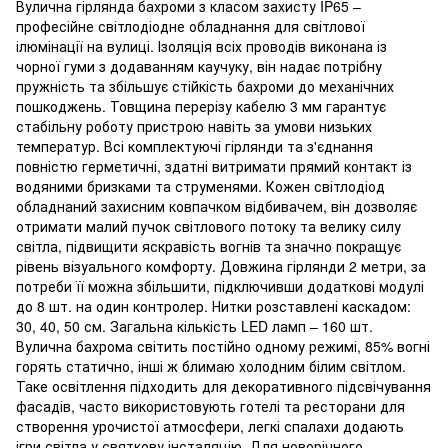
Вулична гірлянда бахроми з класом захисту IP65 –
професійне світлодіодне обладнання для світлової
ілюмінації на вулиці. Ізоляція всіх проводів виконана із
чорної гуми з додаванням каучуку, він надає потрібну
пружність та збільшує стійкість бахроми до механічних
пошкоджень. Товщина перерізу кабелю 3 мм гарантує
стабільну роботу пристрою навіть за умови низьких
температур. Всі комплектуючі гірлянди та з'єднання
повністю герметичні, здатні витримати прямий контакт із
водяними бризками та струменями. Кожен світлодіод
обладнаний захисним ковпачком відбивачем, він дозволяє
отримати малий пучок світлового потоку та велику силу
світла, підвищити яскравість вогнів та значно покращує
рівень візуального комфорту. Довжина гірлянди 2 метри, за
потреби її можна збільшити, підключивши додаткові модулі
до 8 шт. на один контролер. Нитки розставлені каскадом:
30, 40, 50 см. Загальна кількість LED ламп – 160 шт.
Вулична бахрома світить постійно одному режимі, 85% вогні
горять статично, інші ж блимаю холодним білим світлом.
Таке освітлення підходить для декоративного підсвічування
фасадів, часто використовують готелі та ресторани для
створення урочистої атмосфери, легкі спалахи додають
ігри світла у святкову інсталяцію. Для новорічного