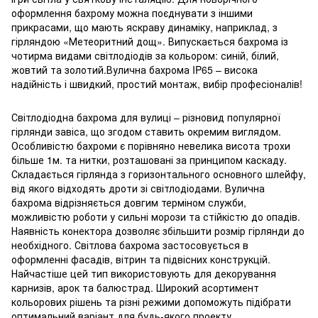
оформлення бахрому можна поєднувати з іншими
прикрасами, що мають яскраву динаміку, наприклад, з
гірляндою «Метеоритний дощ». Випускається бахрома із
чотирма видами світлодіодів за кольором: синій, білий,
жовтий та золотий.Вулична бахрома IP65 – висока
надійність і швидкий, простий монтаж, вибір професіоналів!
Світлодіодна бахрома для вулиці – різновид популярної
гірлянди завіса, що згодом ставить окремим виглядом.
Особливістю бахроми є порівняно невелика висота трохи
більше 1м. та нитки, розташовані за принципом каскаду.
Складається гірлянда з горизонтального основного шлейфу,
від якого відходять дроти зі світлодіодами. Вулична
бахрома відрізняється довгим терміном служби,
можливістю роботи у сильні морози та стійкістю до опадів.
Наявність конектора дозволяє збільшити розмір гірлянди до
необхідного. Світлова бахрома застосовується в
оформленні фасадів, вітрин та підвісних конструкцій.
Найчастіше цей тип використовують для декорування
карнизів, арок та балюстрад. Широкий асортимент
кольорових рішень та різні режими допоможуть підібрати
оптимальний варіант для будь-якого проекту.