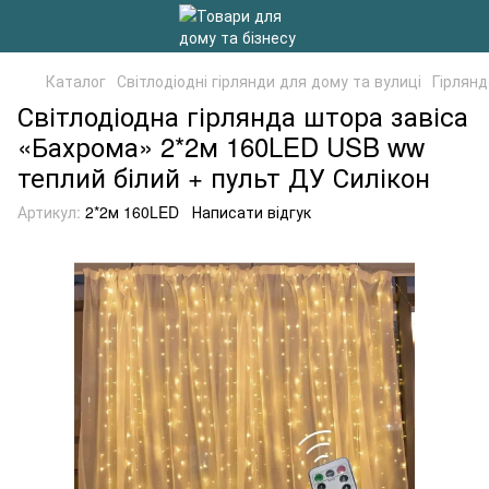
Каталог
Світлодіодні гірлянди для дому та вулиці
Гірлянд
Світлодіодна гірлянда штора завіса
«Бахрома» 2*2м 160LED USB ww
теплий білий + пульт ДУ Силікон
Артикул:
2*2м 160LED
Написати відгук