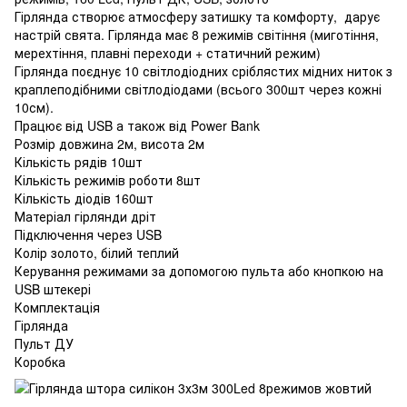
Гірлянда створює атмосферу затишку та комфорту, дарує
настрій свята. Гірлянда має 8 режимів світіння (миготіння,
мерехтіння, плавні переходи + статичний режим)
Гірлянда поєднує 10 світлодіодних сріблястих мідних ниток з
краплеподібними світлодіодами (всього 300шт через кожні
10см).
Працює від USB а також від Power Bank
Розмір довжина 2м, висота 2м
Кількість рядів 10шт
Кількість режимів роботи 8шт
Кількість діодів 160шт
Матеріал гірлянди дріт
Підключення через USB
Колір золото, білий теплий
Керування режимами за допомогою пульта або кнопкою на
USB штекері
Комплектація
Гірлянда
Пульт ДУ
Коробка