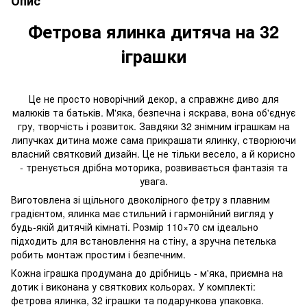
Опис
Фетрова ялинка дитяча на 32
іграшки
Це не просто новорічний декор, а справжнє диво для
малюків та батьків. М'яка, безпечна і яскрава, вона об'єднує
гру, творчість і розвиток. Завдяки 32 знімним іграшкам на
липучках дитина може сама прикрашати ялинку, створюючи
власний святковий дизайн. Це не тільки весело, а й корисно
- тренується дрібна моторика, розвивається фантазія та
увага.
Виготовлена зі щільного двоколірного фетру з плавним
градієнтом, ялинка має стильний і гармонійний вигляд у
будь-якій дитячій кімнаті. Розмір 110×70 см ідеально
підходить для встановлення на стіну, а зручна петелька
робить монтаж простим і безпечним.
Кожна іграшка продумана до дрібниць - м'яка, приємна на
дотик і виконана у святкових кольорах. У комплекті:
фетрова ялинка, 32 іграшки та подарункова упаковка.