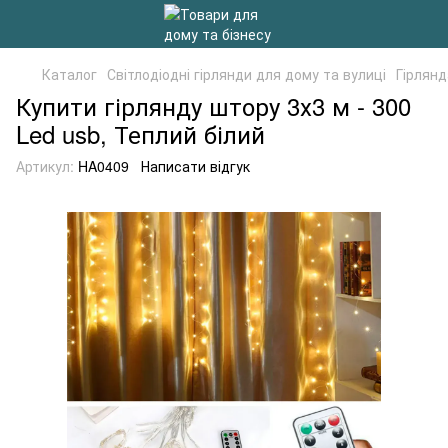
Каталог
Світлодіодні гірлянди для дому та вулиці
Гірлянд
Купити гірлянду штору 3х3 м - 300
Led usb, Теплий білий
Артикул:
HA0409
Написати відгук