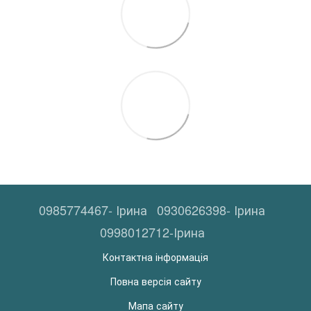
0985774467- Ірина
0930626398- Ірина
0998012712-Ірина
Контактна інформація
Повна версія сайту
Мапа сайту