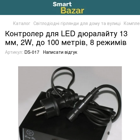
Каталог
Світлодіодні гірлянди для дому та вулиці
Компле
Контролер для LED дюралайту 13
мм, 2W, до 100 метрів, 8 режимів
Артикул:
DS-017
Написати відгук