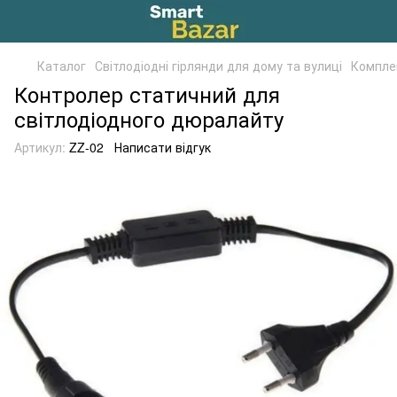
Каталог
Світлодіодні гірлянди для дому та вулиці
Компле
Контролер статичний для
світлодіодного дюралайту
Артикул:
ZZ-02
Написати відгук