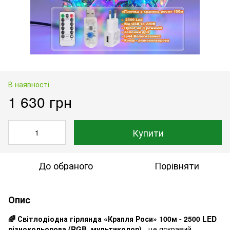
В наявності
1 630 грн
Купити
До обраного
Порівняти
Опис
🌈 Світлодіодна гірлянда «Крапля Роси» 100м - 2500 LED
різнокольорова (RGB, мультиколор)
- це яскравий