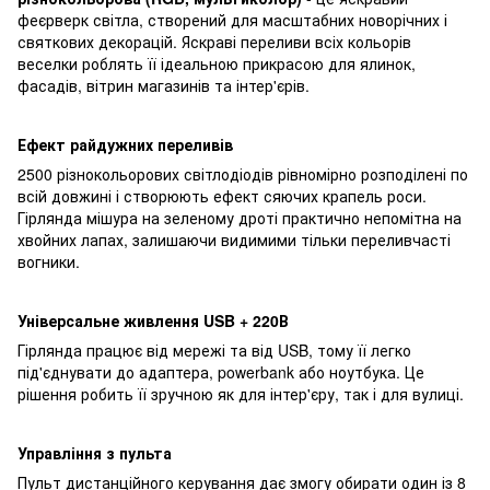
феєрверк світла, створений для масштабних новорічних і
святкових декорацій. Яскраві переливи всіх кольорів
веселки роблять її ідеальною прикрасою для ялинок,
фасадів, вітрин магазинів та інтер'єрів.
Ефект райдужних переливів
2500 різнокольорових світлодіодів рівномірно розподілені по
всій довжині і створюють ефект сяючих крапель роси.
Гірлянда мішура на зеленому дроті практично непомітна на
хвойних лапах, залишаючи видимими тільки переливчасті
вогники.
Універсальне живлення USB + 220В
Гірлянда працює від мережі та від USB, тому її легко
під'єднувати до адаптера, powerbank або ноутбука. Це
рішення робить її зручною як для інтер'єру, так і для вулиці.
Управління з пульта
Пульт дистанційного керування дає змогу обирати один із 8