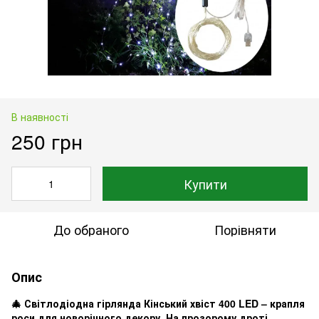
В наявності
250 грн
Купити
До обраного
Порівняти
Опис
🎄 Світлодіодна гірлянда Кінський хвіст 400 LED – крапля
роси для новорічного декору. На прозорому дроті,