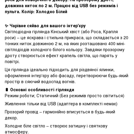
довжина ниток по 2 м. Працює від USB без режимів і
пульта. Колір: Холодно Білий
✨ Чарівне сяйво для вашого інтер'єру
Світлодіодна гірлянда Кінський хвіст (або Роса, Крапля
роси) – це яскрава і стильна прикраса, що складається з 20
тонких ниток довжиною 2 м, на яких розташовано 400 міні-
світлодіодів холодного білого кольору. Завдяки прозорому
дроту створюється ефект крапель світла, що парять у
повітрі.
Ця гірлянда ідеально підходить для різдвяної ялинки,
оформлення інтер'єру або фасаду, перетворюючи будь-який
простір в сяючий водоспад вогнів.
🔋 Основні особливості гірлянди
Режим роботи; Статичний (Без режимів просто світиться)
Живлення тільки від USB (адаптера в комплекті немає)
Прозорий провід – гармонійно вписується в будь-який
декор.
Холодне біле світло – створює затишну і святкову
атмосферу.