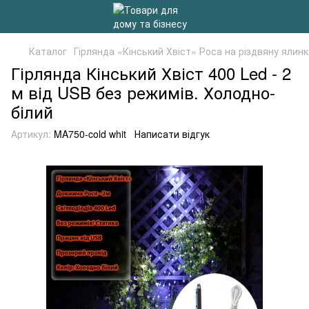
Каталог
Гірлянда «Кінський Хвіст» Роса на різдвяну ялинк
Гірлянда Кінський Хвіст 400 Led - 2
м від USB без режимів. Холодно-
білий
Артикул:
MA750-cold whit
Написати відгук