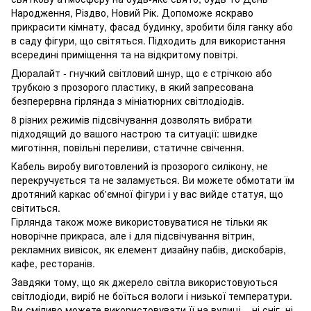
Народження, Різдво, Новий Рік. Допоможе яскраво
прикрасити кімнату, фасад будинку, зробити біля ганку або
в саду фігури, що світяться. Підходить для використання
всередині приміщення та на відкритому повітрі.
Дюралайт - гнучкий світловий шнур, що є стрічкою або
трубкою з прозорого пластику, в який запресована
безперервна гірлянда з мініатюрних світлодіодів.
8 різних режимів підсвічування дозволять вибрати
підходящий до вашого настрою та ситуації: швидке
миготіння, повільні переливи, статичне свічення.
Кабель виробу виготовлений із прозорого силікону, не
перекручується та не заламується. Ви можете обмотати їм
дротяний каркас об'ємної фігури і у вас вийде статуя, що
світиться.
Гірлянда також може використовуватися не тільки як
новорічне прикраса, але і для підсвічування вітрин,
рекламних вивісок, як елемент дизайну пабів, дискобарів,
кафе, ресторанів.
Завдяки тому, що як джерело світла використовуються
світлодіоди, виріб не боїться вологи і низької температури.
Ви сміливо можете використовувати її на вулиці – ні сніг, ні