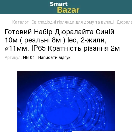
Каталог
Світлодіодні гірлянди для дому та вулиці
Дюрала
Готовий Набір Дюралайта Синій
10м ( реальні 8м ) led, 2-жили,
⌀11мм, IP65 Кратність різання 2м
Артикул:
NB-04
Написати відгук