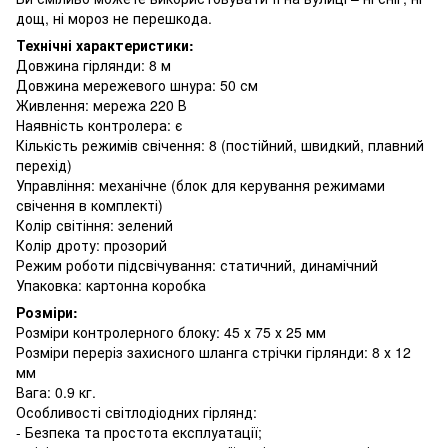
дощ, ні мороз не перешкода.
Технічні характеристики:
Довжина гірлянди: 8 м
Довжина мережевого шнура: 50 см
Живлення: мережа 220 В
Наявність контролера: є
Кількість режимів свічення: 8 (постійний, швидкий, плавний
перехід)
Управління: механічне (блок для керування режимами
свічення в комплекті)
Колір світіння: зелений
Колір дроту: прозорий
Режим роботи підсвічування: статичний, динамічний
Упаковка: картонна коробка
Розміри:
Розміри контролерного блоку: 45 х 75 х 25 мм
Розміри переріз захисного шланга стрічки гірлянди: 8 х 12
мм
Вага: 0.9 кг.
Особливості світлодіодних гірлянд:
- Безпека та простота експлуатації;