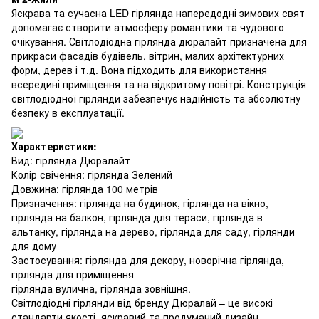
Яскрава та сучасна LED гірлянда напередодні зимових свят
допомагає створити атмосферу романтики та чудового
очікування. Світлодіодна гірлянда дюралайт призначена для
прикраси фасадів будівель, вітрин, малих архітектурних
форм, дерев і т.д. Вона підходить для використання
всередині приміщення та на відкритому повітрі. Конструкція
світлодіодної гірлянди забезпечує надійність та абсолютну
безпеку в експлуатації.
Характеристики:
Вид: гірлянда Дюралайт
Колір свічення: гірлянда Зелений
Довжина: гірлянда 100 метрів
Призначення: гірлянда на будинок, гірлянда на вікно,
гірлянда на балкон, гірлянда для тераси, гірлянда в
альтанку, гірлянда на дерево, гірлянда для саду, гірлянди
для дому
Застосування: гірлянда для декору, новорічна гірлянда,
гірлянда для приміщення
гірлянда вулична, гірлянда зовнішня.
Світлодіодні гірлянди від бренду Дюралай – це високі
стандарти якості, яскравий та продуманий дизайн.