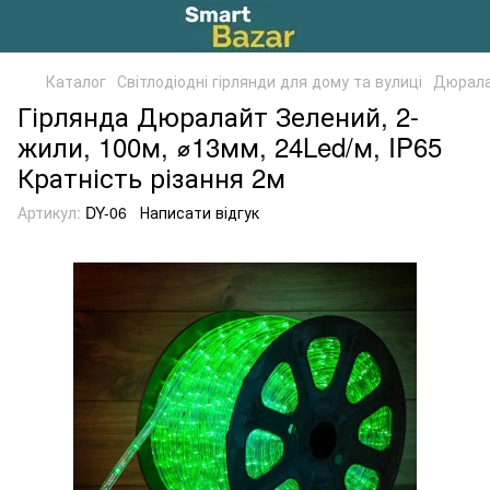
Каталог
Світлодіодні гірлянди для дому та вулиці
Дюрала
Гірлянда Дюралайт Зелений, 2-
жили, 100м, ⌀13мм, 24Led/м, IP65
Кратність різання 2м
Артикул:
DY-06
Написати відгук