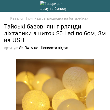
Каталог
Гірлянда світлодіодна на батарейках
Тайські бавовняні гірлянди
ліхтарики з ниток 20 Led по 6см, 3м
на USB
Артикул:
Sh-R415-02
Написати відгук