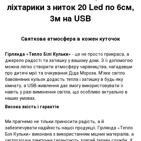
ліхтарики з ниток 20 Led по 6см,
3м на USB
Святкова атмосфера в кожен куточок
Гірлянда «Тепло Білі Кульки»
- це не просто прикраса, а
джерело радості та затишку у вашому домі. З її допомогою
можна легко створити атмосферу чарівництва, нагадавши
про дитячі мрії та очікування Діда Мороза. М'яке світло
бавовняних кульок додасть тепла і затишку в будь-яку
кімнату, а USB-живлення дає змогу використовувати її
навіть у разі вимкнення світла, що особливо актуально в
наших умовах.
Висока якість і гарантія
Ми прагнемо не тільки приносити радість, а й
забезпечувати надійність нашої продукції. Гірлянда «Тепло
Білі Кульки» виконана з використанням міцних матеріалів, а
світлодіодні лампочки гарантують довгий термін служби. У