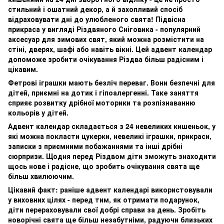
стильний і ошатний декор, а й захопливий спосіб
відраховувати дні до улюбленого свята! Підвісна
прикраса у вигляді Різдвяного Сніговика - популярний
аксесуар для зимових свят, який можна розмістити на
стіні, дверях, шафі або навіть вікні. Цей адвент календар
допоможе зробити очікування Різдва більш радісним і
цікавим.
Фетрові іграшки мають безліч переваг. Вони безпечні для
дітей, приємні на дотик і гіпоалергенні. Таке заняття
сприяє розвитку дрібної моторики та розпізнаванню
кольорів у дітей.
Адвент календар складається з 24 невеликих кишеньок, у
які можна покласти цукерки, невеликі іграшки, прикраси,
записки з приємними побажаннями та інші дрібні
сюрпризи. Щодня перед Різдвом діти зможуть знаходити
щось нове і радісне, що зробить очікування свята ще
більш хвилюючим.
Цікавий факт: раніше адвент календарі використовували
у виховних цілях - перед тим, як отримати подарунок,
діти перераховували свої добрі справи за день. Зробіть
новорічні свята ще більш незабутніми, радуючи близьких