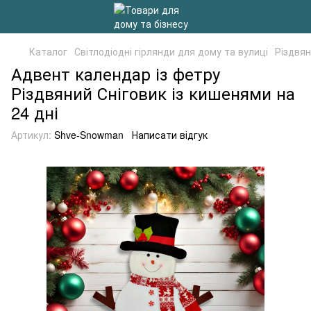
Каталог
Світлодіодні гірлянди для дому та вулиці
Різдвян
Адвент календар із фетру
Різдвяний Сніговик із кишенями на
24 дні
Артикул:
Shve-Snowman
Написати відгук