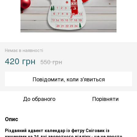
Немає в наявності
420 грн
550 грн
Повідомити, коли з'явиться
До обраного
Порівняти
Опис
Різдвяний адвент календар із фетру Сніговик із
кишенями на 24 дні зворотного відліку - це не просто