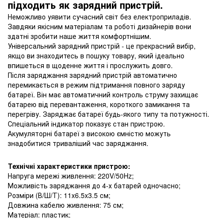
підходить як зарядний пристрій.
Неможливо уявити сучасний світ без електроприладів.
Завдяки якісним матеріалам та роботі дизайнерів вони
здатні зробити наше життя комфортнішим.
Універсальний зарядний пристрій - це прекрасний вибір,
якщо ви знаходитесь в пошуку товару, який ідеально
впишеться в щоденне життя і прослужить довго.
Після заряджання зарядний пристрій автоматично
перемикається в режим підтримання повного заряду
батареї. Він має автоматичний контроль струму захищає
батарею від перевантаження, короткого замикання та
перегріву. Заряджає батареї будь-якого типу та потужності.
Спеціальний індикатор показує стан пристрою.
Акумуляторні батареї з високою ємністю можуть
знадобитися триваліший час заряджання.
Технічні характеристики пристрою:
Напруга мережі живлення: 220V/50Hz;
Можливість заряджання до 4-х батарей одночасно;
Розміри (В/Ш/Т): 11x6.5x3.5 см;
Довжина кабелю живлення: 75 см;
Матеріал: пластик;