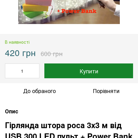
В наявності
420 грн
600 грн
Купити
До обраного
Порівняти
Опис
Гірлянда штора роса 3х3 м від
USB 300 LED пульт + Power Bank