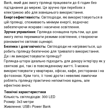
Bank, який дає змогу гірлянді працювати до 6 годин без
під'єднання до мережі. Це зручно при перебоях з
електрикою або для зовнішнього використання.
Енергоефективність:
Світлодіоди, які використовуються в
цій гірлянді, споживають мінімум енергії, водночас
забезпечуючи яскраве і насичене освітлення.
Зручне управління:
Гірлянда оснащена пультом, що дає
змогу легко перемикати режими освітлення, створюючи
різноманітні світлові сценарії.
Безпека і довговічність:
Світлодіоди не нагріваються, що
робить гірлянду безпечною для тривалого використання.
Де і як використовувати гірлянду?
Гірлянда-штора ідеально підходить для декору інтер'єру як у
святкові дні, так і в повсякденному житті. Її можна
використовувати у квартирах, офісах, кафе, ресторанах і на
фотозонах. Крім того, її тонкі дроти і невеликі лампочки
роблять гірлянду практично непомітною вдень, але
ефектною вночі.
Технічні характеристики
Кількість світлодіодів: 300 LED
Розмір: 3х3 метри
Живлення: USB і Power Bank