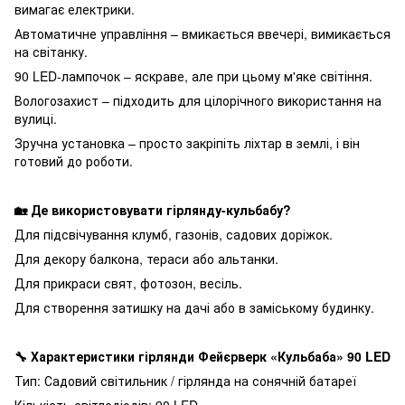
вимагає електрики.
Автоматичне управління – вмикається ввечері, вимикається
на світанку.
90 LED-лампочок – яскраве, але при цьому м'яке світіння.
Вологозахист – підходить для цілорічного використання на
вулиці.
Зручна установка – просто закріпіть ліхтар в землі, і він
готовий до роботи.
🏡 Де використовувати гірлянду-кульбабу?
Для підсвічування клумб, газонів, садових доріжок.
Для декору балкона, тераси або альтанки.
Для прикраси свят, фотозон, весіль.
Для створення затишку на дачі або в заміському будинку.
🔧 Характеристики гірлянди Фейєрверк «Кульбаба» 90 LED
Тип: Садовий світильник / гірлянда на сонячній батареї
Кількість світлодіодів: 90 LED