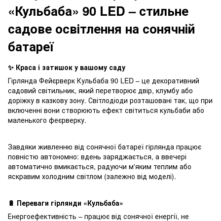
«Кульбаба» 90 LED – стильне
садове освітлення на сонячній
батареї
✨ Краса і затишок у вашому саду
Гірлянда Фейєрверк Кульбаба 90 LED – це декоративний
садовий світильник, який перетворює двір, клумбу або
доріжку в казкову зону. Світлодіоди розташовані так, що при
включенні вони створюють ефект світиться кульбаби або
маленького феєрверку.
Завдяки живленню від сонячної батареї гірлянда працює
повністю автономно: вдень заряджається, а ввечері
автоматично вмикається, радуючи м'яким теплим або
яскравим холодним світлом (залежно від моделі).
🔋 Переваги гірлянди «Кульбаба»
Енергоефективність – працює від сонячної енергії, не